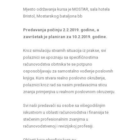
Mjesto održavanja kursa je MOSTAR, sala hotela
Bristol, Mostarskog bataljona bb
Predavanja počinju 2.2.2019. godine, a
završetak je planiran za 10.2.2019. godine.
Kroz simulaciju stvarnih situacija iz prakse, svi
polaznici se upoznaju sa specifičnostima
računovodstva obrtnika te se potpuno
osposobljavaju za samostalno vođenje poslovnih
knjiga. Kurs stvara realno poslovno okruženje,
polaznici kroz rad sa nasim predavacima sticu
znanja primjenjiva u realnom poslovnom okruzenju.
Svi naši predavači su osobe sa višegodišnjim
iskustvom u oblasti računovodstva i finansija te
stečenim profesionalnim zvanjima u
računovodstvenoj i revizijskoj profesiji.
Oblasti koje obrađuje kurs su: