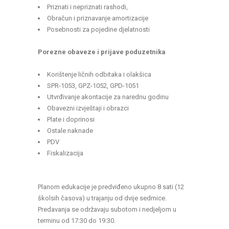
Priznati i nepriznati rashodi,
Obračun i priznavanje amortizacije
Posebnosti za pojedine djelatnosti
Porezne obaveze i prijave poduzetnika
Korištenje ličnih odbitaka i olakšica
SPR-1053, GPZ-1052, GPD-1051
Utvrđivanje akontacije za narednu godinu
Obavezni izvještaji i obrazci
Plate i doprinosi
Ostale naknade
PDV
Fiskalizacija
Planom edukacije je predviđeno ukupno 8 sati (12
školsih časova) u trajanju od dvije sedmice.
Predavanja se održavaju subotom i nedjeljom u
terminu od 17:30 do 19:30.