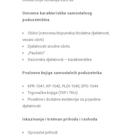
Osnovne karakteristike samostalnog
poduzetništva
Oblici (osnovna/dopunska/dodatna djelatnost,
vezani obrti)
Djelatnosti srodne obrtu
„Paušalci“
Sezonska djelatnost – karakteristike
Poslovne knjige samostalnih poduzetnika
KPR-1041, KP-1042, PLDI-1043, EPO-1044
Trgovačke knjige (TKP i TKU)
Posebne i dodatne evidencije za pojedine
djelatnosti
Iskazivanje i tretman prihoda i rashoda
Oporezivi prihodi