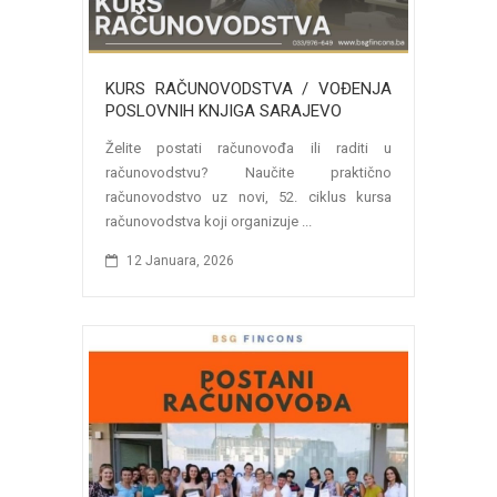
KURS RAČUNOVODSTVA / VOĐENJA
POSLOVNIH KNJIGA SARAJEVO
Želite postati računovođa ili raditi u
računovodstvu? Naučite praktično
računovodstvo uz novi, 52. ciklus kursa
računovodstva koji organizuje ...
12 Januara, 2026