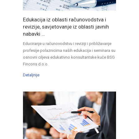
Edukacija iz oblasti računovodstva i
revizije, savjetovanje iz oblasti javnih
nabavki …
Educiranje u računovodstvu i reviziji i približavanje
profesije polaznicima naših edukacija i seminara su
osnovni ciljeva edukativno konsultantske kuće BSG
Fincons d.o.o.
Detaljnije