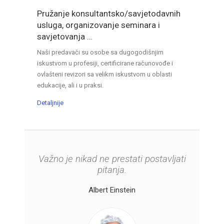
Pružanje konsultantsko/savjetodavnih
usluga, organizovanje seminara i
savjetovanja …
Naši predavači su osobe sa dugogodišnjim
iskustvom u profesiji, certificirane računovođe i
ovlašteni revizori sa velikm iskustvom u oblasti
edukacije, ali i u praksi.
Detaljnije
Važno je nikad ne prestati postavljati
Zadaća menadžmenta je osposobiti
Sjajni poslovni ljudi su poput
Ekonomija je umijeće da se
alhemičara – od problema naprave
ograničenim resursima podmire
ljude da zajednički rade, njihove
pitanja.
snage učiniti djelotvornima, a
neograničene potrebe.
zlato.
Albert Einstein
slabosti nevažnima.
George Marshall
Donald Trump
Peter Drucker