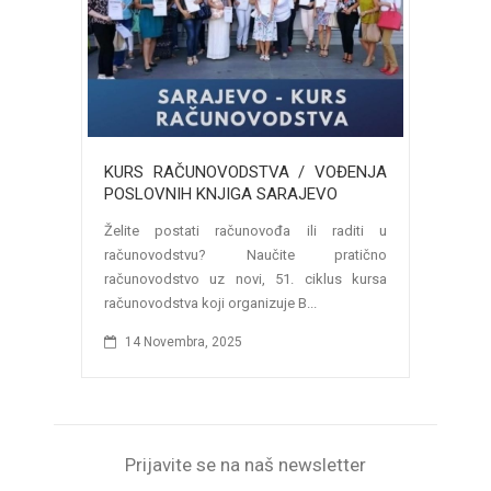
KURS RAČUNOVODSTVA / VOĐENJA
POSLOVNIH KNJIGA SARAJEVO
Želite postati računovođa ili raditi u
računovodstvu? Naučite pratično
računovodstvo uz novi, 51. ciklus kursa
računovodstva koji organizuje B...
14 Novembra, 2025
Prijavite se na naš newsletter