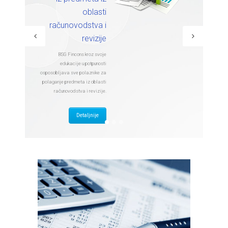
oblasti
računovodstva i
revizije
BSG Fincons kroz svoje
edukacije u potpunosti
osposobljava sve polaznike za
polaganje predmeta iz oblasti
računovodstva i revizije.
Detaljnije