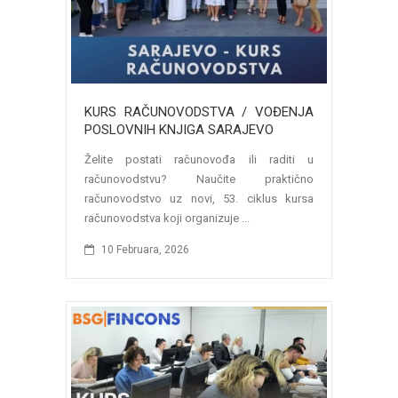
KURS RAČUNOVODSTVA / VOĐENJA
POSLOVNIH KNJIGA SARAJEVO
Želite postati računovođa ili raditi u
računovodstvu? Naučite praktično
računovodstvo uz novi, 53. ciklus kursa
računovodstva koji organizuje ...
10 Februara, 2026