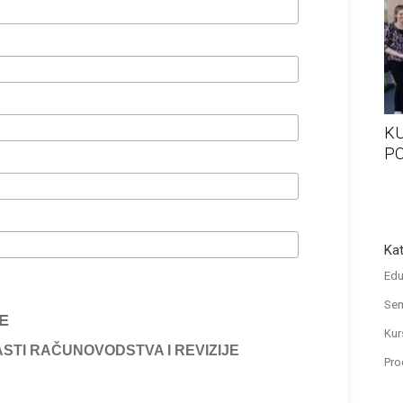
KURS VOĐENJA POSLOVNIH KNJIGA
K
OBRTNIKA / SAMOSTALNIH
PO
PODUZETNIKA – ONLINE
Kat
Edu
Sem
E
Kur
ASTI RAČUNOVODSTVA I REVIZIJE
Pro