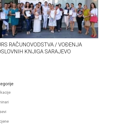
URS RAČUNOVODSTVA / VOĐENJA
KURS RAČUNO
SLOVNIH KNJIGA SARAJEVO
POSLOVNIH K
egorije
kacije
inari
sevi
cjene