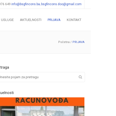
 976 649
info@bsgfincons.ba;
bsgfincons.doo@gmail.com
USLUGE
AKTUELNOSTI
PRIJAVA
KONTAKT
Početna
/
PRIJAVA
etraga
uelnosti