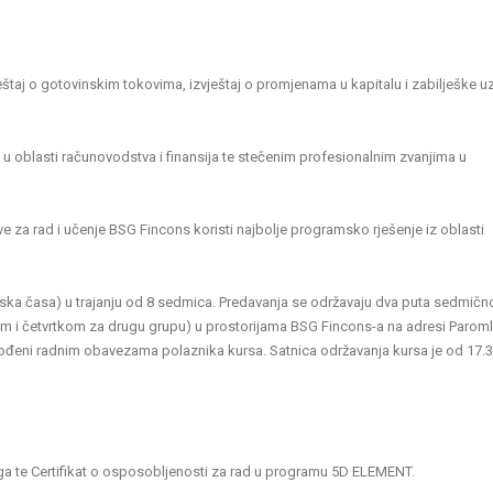
zvještaj o gotovinskim tokovima, izvještaj o promjenama u kapitalu i zabilješke u
u oblasti računovodstva i finansija te stečenim profesionalnim zvanjima u
 za rad i učenje BSG Fincons koristi najbolje programsko rješenje iz oblasti
ska časa) u trajanju od 8 sedmica. Predavanja se održavaju dva puta sedmičn
m i četvrtkom za drugu grupu) u prostorijama BSG Fincons-a na adresi Parom
gođeni radnim obavezama polaznika kursa. Satnica održavanja kursa je od 17.
o
a te Certifikat o osposobljenosti za rad u programu 5D ELEMENT.