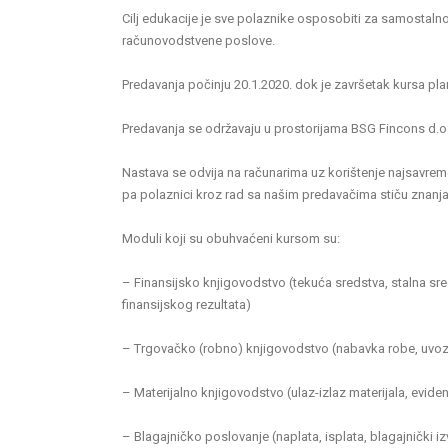
Cilj edukacije je sve polaznike osposobiti za samostalno 
računovodstvene poslove.
Predavanja počinju 20.1.2020. dok je završetak kursa pla
Predavanja se održavaju u prostorijama BSG Fincons d.o.
Nastava se odvija na računarima uz korištenje najsavrem
pa polaznici kroz rad sa našim predavačima stiču znanj
Moduli koji su obuhvaćeni kursom su:
– Finansijsko knjigovodstvo (tekuća sredstva, stalna sre
finansijskog rezultata)
– Trgovačko (robno) knjigovodstvo (nabavka robe, uvoz, 
– Materijalno knjigovodstvo (ulaz-izlaz materijala, eviden
– Blagajničko poslovanje (naplata, isplata, blagajnički iz