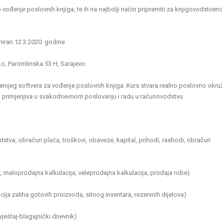
vođenje poslovnih knjiga, te ih na najbolji način pripremiti za knjigovodstven
niran 12.3.2020. godine
o, Paromlinska 53 H, Sarajevo.
enijeg softvera za vođenje poslovnih knjiga. Kurs stvara realno poslovno okru
a primjenjiva u svakodnevnom poslovanju i radu u računovodstvu
dstva, obračun plaća, troškovi, obaveze, kapital, prihodi, rashodi, obračun
maloprodajna kalkulacija, veleprodajna kalkulacija, prodaja robe)
cija zaliha gotovih proizvoda, sitnog inventara, rezervnih dijelova)
vještaj-blagajnički dnevnik)