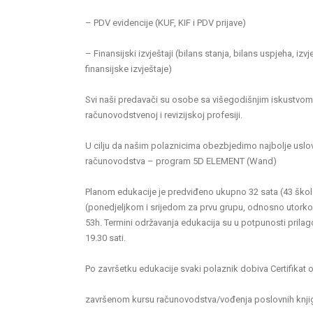
– PDV evidencije (KUF, KIF i PDV prijave)
– Finansijski izvještaji (bilans stanja, bilans uspjeha, i
finansijske izvještaje)
Svi naši predavači su osobe sa višegodišnjim iskustvom 
računovodstvenoj i revizijskoj profesiji.
U cilju da našim polaznicima obezbjedimo najbolje uslove
računovodstva – program 5D ELEMENT (Wand)
Planom edukacije je predviđeno ukupno 32 sata (43 škol
(ponedjeljkom i srijedom za prvu grupu, odnosno utorko
53h. Termini održavanja edukacija su u potpunosti prila
19.30 sati.
Po završetku edukacije svaki polaznik dobiva Certifikat 
završenom kursu računovodstva/vođenja poslovnih knjig