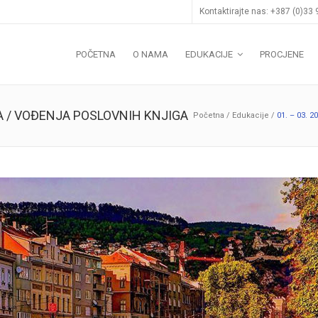
Kontaktirajte nas: +387 (0)33
POČETNA
O NAMA
EDUKACIJE
PROCJENE
VA / VOĐENJA POSLOVNIH KNJIGA
Početna
/
Edukacije
/
01. – 03.