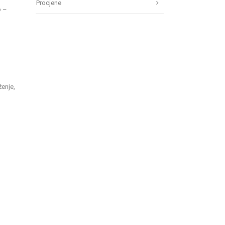
Procjene
o –
ženje,