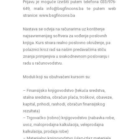
Prijavu je moguće izvršiti putem telefona 033/976-
649, maila info@bsgfincons.ba te putem web
stranice: www.bsgfincons.ba
Nastava se odvija na računarima uz korištenje
najsavremenijeg softvera za vođenje poslovnih
knjiga. Kurs stvara realno poslovno okruženje, pa
polaznici kroz rad sa našim predavačima stiču
znanja primjenjiva u svakodnevnom poslovanju i
radu u računovodstvu.
Moduli koji su obuhvaćeni kursom su:
– Finansijsko knjigovodstvo (tekuća sredstva,
stalna sredstva, obračun plaća, troškovi, obaveze,
kapital, prihodi, rashodi, obračun finansijskog
rezultata)
– Trgovačko (robno) knjigovodstvo (nabavka robe,
uvoz, maloprodajna kalkulacija, veleprodajna
kalkulacija, prodaja robe)
– Materijalno knjigovodstvo (ulaz-izlaz materijala,