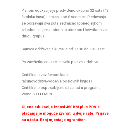
Planom edukacije je predviđeno ukupno 32 sata (43
školska časa) u trajanju od 8 sedmica. Predavanja
se održavaju dva puta sedmično (ponedjeljkom i
srijedom za prvu, odnosno utorkom i četvrtkom za
drugu grupu)
Satnica održavanja kursa je od 17.30 do 19.30 sati.
Po završetku edukacije svaki polaznik dobiva
Certifikat o završenom kursu
računovodstva/vođenja poslovnih knjiga i
Certifikat o osposobljenosti za rad u programu
Wand 5D ELEMENT.
Cijena edukacije iznosi 450 KM plus PDV a
plaćanje je moguće izvršiti u dvije rate. Prijave
su u toku. Broj mjesta je ograničen.