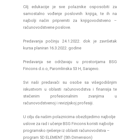
Cilj edukacije je sve polaznike osposobiti za
samostalno vođenje poslovnih knjiga, te ih na
najbolji način pripremiti za knjigovodstveno –
računovodstvene poslove.
Predavanja počinju 24.1.2022. dok je završetak
kursa planiran 16.3.2022. godine
Predavanja se održavaju u prostorijama BSG
Fincons d.o.o, Paromlinska 53 H, Sarajevo.
Svi naši predavači su osobe sa višegodišnjim
iskustvom u oblasti računovodstva i finansija te
stečenim profesionalnim zvanjima u
računovodstvenoj i revizijskoj profesiji.
U cilju da našim polaznicima obezbjedimo najbolje
uslove za rad i učenje BSG Fincons koristi najbolje
programsko rješenje iz oblasti računovodstva –
program 5D ELEMENT (5th Dimension)