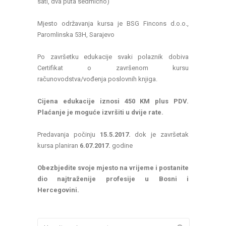
sati, dva puta sedmično)
Mjesto održavanja kursa je BSG Fincons d.o.o.,
Paromlinska 53H, Sarajevo
Po završetku edukacije svaki polaznik dobiva
Certifikat o završenom kursu
računovodstva/vođenja poslovnih knjiga.
Cijena edukacije iznosi 450 KM plus PDV.
Plaćanje je moguće izvršiti u dvije rate.
Predavanja počinju
15.5.2017.
dok je završetak
kursa planiran
6.07.2017.
godine
Obezbjedite svoje mjesto na vrijeme i postanite
dio najtraženije profesije u Bosni i
Hercegovini.