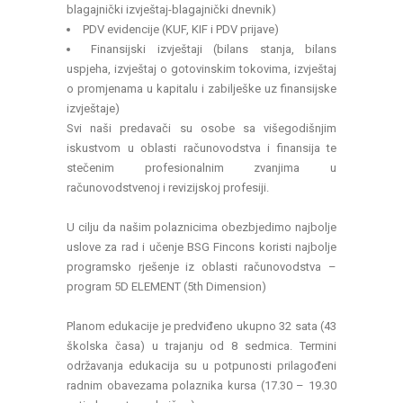
blagajnički izvještaj-blagajnički dnevnik)
PDV evidencije (KUF, KIF i PDV prijave)
Finansijski izvještaji (bilans stanja, bilans
uspjeha, izvještaj o gotovinskim tokovima, izvještaj
o promjenama u kapitalu i zabilješke uz finansijske
izvještaje)
Svi naši predavači su osobe sa višegodišnjim
iskustvom u oblasti računovodstva i finansija te
stečenim profesionalnim zvanjima u
računovodstvenoj i revizijskoj profesiji.
U cilju da našim polaznicima obezbjedimo najbolje
uslove za rad i učenje BSG Fincons koristi najbolje
programsko rješenje iz oblasti računovodstva –
program 5D ELEMENT (5th Dimension)
Planom edukacije je predviđeno ukupno 32 sata (43
školska časa) u trajanju od 8 sedmica. Termini
održavanja edukacija su u potpunosti prilagođeni
radnim obavezama polaznika kursa (17.30 – 19.30