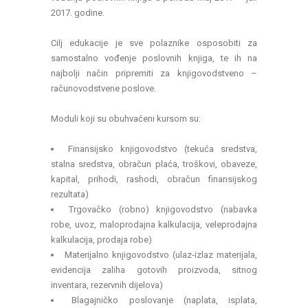
2017. godine.
Cilj edukacije je sve polaznike osposobiti za
samostalno vođenje poslovnih knjiga, te ih na
najbolji način pripremiti za knjigovodstveno –
računovodstvene poslove.
Moduli koji su obuhvaćeni kursom su:
Finansijsko knjigovodstvo (tekuća sredstva,
stalna sredstva, obračun plaća, troškovi, obaveze,
kapital, prihodi, rashodi, obračun finansijskog
rezultata)
Trgovačko (robno) knjigovodstvo (nabavka
robe, uvoz, maloprodajna kalkulacija, veleprodajna
kalkulacija, prodaja robe)
Materijalno knjigovodstvo (ulaz-izlaz materijala,
evidencija zaliha gotovih proizvoda, sitnog
inventara, rezervnih dijelova)
Blagajničko poslovanje (naplata, isplata,