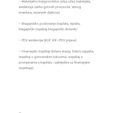
– Materijalno knjigovodstvo (ulaz-izlaz materijala,
evidencija zaliha gotovih proizvoda, sitnog
inventara, rezervnih dijelova)
– Blagajničko poslovanje (naplata, isplata,
blagajnički izvještaj-blagajnički dnevnik)
– PDV evidencije (KUF, KIF i PDV prijave)
– Finansijski izvještaji (bilans stanja, bilans uspjeha,
izvještaj o gotovinskim tokovima, izvještaj o
promjenama u kapitalu i zabilješke uz finansijske
izvještaje)
—