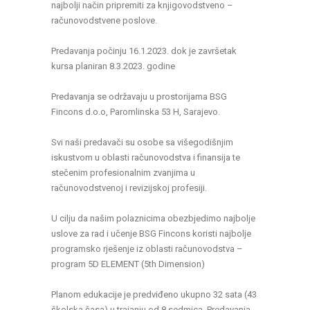
najbolji način pripremiti za knjigovodstveno –
računovodstvene poslove.
Predavanja počinju 16.1.2023. dok je završetak
kursa planiran 8.3.2023. godine
Predavanja se održavaju u prostorijama BSG
Fincons d.o.o, Paromlinska 53 H, Sarajevo.
Svi naši predavači su osobe sa višegodišnjim
iskustvom u oblasti računovodstva i finansija te
stečenim profesionalnim zvanjima u
računovodstvenoj i revizijskoj profesiji.
U cilju da našim polaznicima obezbjedimo najbolje
uslove za rad i učenje BSG Fincons koristi najbolje
programsko rješenje iz oblasti računovodstva –
program 5D ELEMENT (5th Dimension)
Planom edukacije je predviđeno ukupno 32 sata (43
školska časa) u trajanju od 8 sedmica. Predavanja