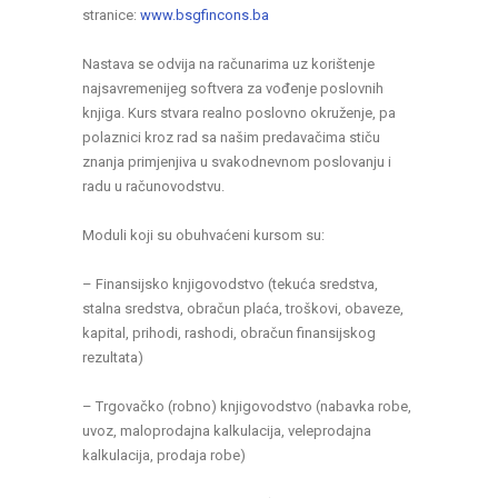
stranice:
www.bsgfincons.ba
Nastava se odvija na računarima uz korištenje
najsavremenijeg softvera za vođenje poslovnih
knjiga. Kurs stvara realno poslovno okruženje, pa
polaznici kroz rad sa našim predavačima stiču
znanja primjenjiva u svakodnevnom poslovanju i
radu u računovodstvu.
Moduli koji su obuhvaćeni kursom su:
– Finansijsko knjigovodstvo (tekuća sredstva,
stalna sredstva, obračun plaća, troškovi, obaveze,
kapital, prihodi, rashodi, obračun finansijskog
rezultata)
– Trgovačko (robno) knjigovodstvo (nabavka robe,
uvoz, maloprodajna kalkulacija, veleprodajna
kalkulacija, prodaja robe)