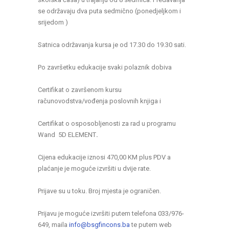
se održavaju dva puta sedmično (ponedjeljkom i
srijedom )
Satnica održavanja kursa je od 17.30 do 19.30 sati.
Po završetku edukacije svaki polaznik dobiva
Certifikat o završenom kursu
računovodstva/vođenja poslovnih knjiga i
Certifikat o osposobljenosti za rad u programu
Wand 5D ELEMENT
.
Cijena edukacije iznosi 470,00 KM plus PDV
a
plaćanje je moguće izvršiti u dvije rate.
Prijave su u toku. Broj mjesta je ograničen.
Prijavu je moguće izvršiti putem telefona 033/976-
649, maila
info@bsgfincons.ba
te putem web