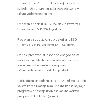
samostalno vođenje poslovnih knjiga, te ih na
najbolji način pripremiti za knjigovodstveno –
računovodstvene poslove.
Predavanja počinju 16.9.2024. dok je završetak
kursa planiran 6.11.2024. godine
Predavanja se održavaju u prostorijama BSG
Fincons d.o.o, Paromlinska 53 H, Sarajevo.
Svi naši predavači su osobe sa višegodišnjim
iskustvom u oblasti računovodstva i finansija te
stečenim profesionalnim zvanjima u
računovodstvenoj i revizijskoj profesiji.
U cilju da našim polaznicima obezbjedimo najbolje
uslove za rad i učenje BSG Fincons koristi najbolje
programsko rješenje iz oblasti računovodstva –
program 5D ELEMENT (Wand)