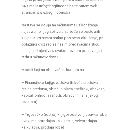
649, maila info@bsgfincons.ba te putem web
stranice: www.bsgfincons.ba
Nastava se odvija na računarima uz korištenje
najsavremenijeg softvera za vođenje poslovnih
knjiga. Kurs stvara realno poslovno okruženje, pa
polaznici kroz rad sa našim predavačima stiču
znanja primjenjiva u svakodnevnom poslovanju i
radu u računovodstvu.
Moduli koji su obuhvaćeni kursom su:
– Finansijsko knjigovodstvo (tekuća sredstva,
stalna sredstva, obračun plaća, troškovi, obaveze,
kapital, prihodi, rashodi, obračun finansijskog
rezultata)
– Trgovačko (robno) knjigovodstvo (nabavka robe,
uvoz, maloprodajna kalkulacija, veleprodajna
kalkulacija, prodaja robe)