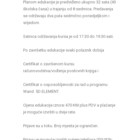
Planom edukacije je predviđeno ukupno 32 sata (43
školska časa) u trajanju od 8 sedmica. Predavanja
se održavaju dva puta sedmično ponedjeljkom i
srijedom.
Satnica održavanja kursa je od 17.30 do 19.30 sati.
Po završetku edukacije svaki polaznik dobija
Certifikat o završenom kursu
računovodstva/vođenja poslovnih knjiga i
Certifikat o osposobljenosti za rad u programu
Wand 5D ELEMENT.
Cijena edukacije iznosi 470 KM plus PDV a plaćanje
je moguće izvršiti u dvije rate.
Prijave su u toku. Broj mjesta je ograničen.
Prijavu je moguće izvršiti putem telefona 033/976-