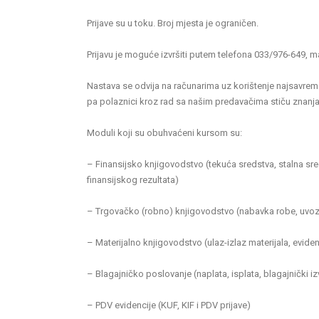
Prijave su u toku. Broj mjesta je ograničen.
Prijavu je moguće izvršiti putem telefona 033/976-649,
Nastava se odvija na računarima uz korištenje najsavrem
pa polaznici kroz rad sa našim predavačima stiču znanj
Moduli koji su obuhvaćeni kursom su:
– Finansijsko knjigovodstvo (tekuća sredstva, stalna sre
finansijskog rezultata)
– Trgovačko (robno) knjigovodstvo (nabavka robe, uvoz, 
– Materijalno knjigovodstvo (ulaz-izlaz materijala, eviden
– Blagajničko poslovanje (naplata, isplata, blagajnički iz
– PDV evidencije (KUF, KIF i PDV prijave)