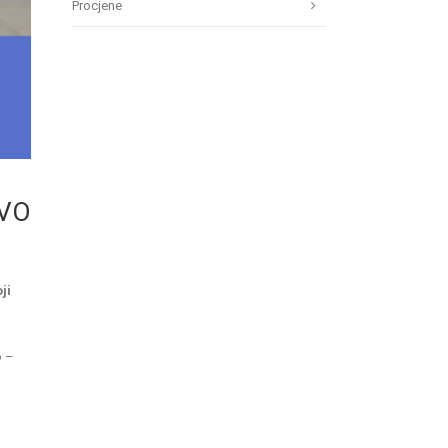
Procjene
EVO
ji
o –