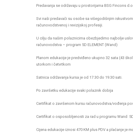
Predavanja se održavaju u prostorijama BSG Fincons d.o.
Svi naši predavači su osobe sa višegodišnjim iskustvom 
računovodstvenoj i revizijskoj profesiji.
U cilju da našim polaznicima obezbjedimo najbolje uslove
računovodstva – program 5D ELEMENT (Wand)
Planom edukacije je predviđeno ukupno 32 sata (43 škol
utorkom i četvrtkom
Satnica održavanja kursa je od 17.30 do 19.30 sati.
Po završetku edukacije svaki polaznik dobija
Certifikat o završenom kursu računovodstva/vođenja posl
Certifikat o osposobljenosti za rad u programu Wand 
Cijena edukacije iznosi 470 KM plus PDV a plaćanje je mog