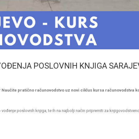
VOĐENJA POSLOVNIH KNJIGA SARAJ
u? Naučite pratično računovodstvo uz novi ciklus kursa računovodstva ko
vođenje poslovnih knjiga, te ih na najbolji način pripremiti za knjigovodstven