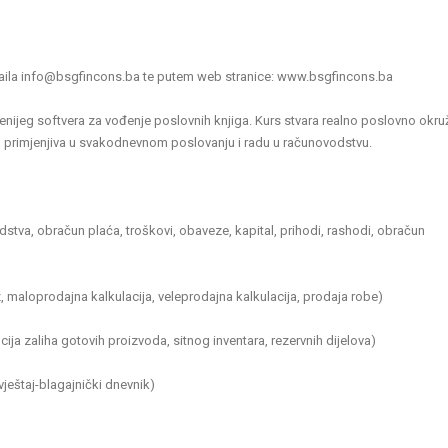
 maila info@bsgfincons.ba te putem web stranice: www.bsgfincons.ba
enijeg softvera za vođenje poslovnih knjiga. Kurs stvara realno poslovno okru
a primjenjiva u svakodnevnom poslovanju i radu u računovodstvu.
dstva, obračun plaća, troškovi, obaveze, kapital, prihodi, rashodi, obračun
maloprodajna kalkulacija, veleprodajna kalkulacija, prodaja robe)
cija zaliha gotovih proizvoda, sitnog inventara, rezervnih dijelova)
vještaj-blagajnički dnevnik)