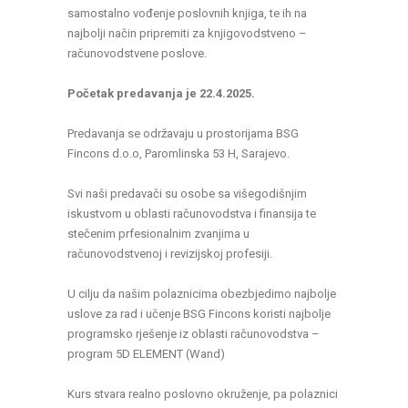
samostalno vođenje poslovnih knjiga, te ih na
najbolji način pripremiti za knjigovodstveno –
računovodstvene poslove.
Početak predavanja je 22.4.2025.
Predavanja se održavaju u prostorijama BSG
Fincons d.o.o, Paromlinska 53 H, Sarajevo.
Svi naši predavači su osobe sa višegodišnjim
iskustvom u oblasti računovodstva i finansija te
stečenim prfesionalnim zvanjima u
računovodstvenoj i revizijskoj profesiji.
U cilju da našim polaznicima obezbjedimo najbolje
uslove za rad i učenje BSG Fincons koristi najbolje
programsko rješenje iz oblasti računovodstva –
program 5D ELEMENT (Wand)
Kurs stvara realno poslovno okruženje, pa polaznici