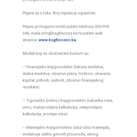
Prijave su u toku. Broj mjesta je ograničen.
Prijavu je moguće izvršiti putem telefona 033/976-
649, maila info@bsgfincons.ba te putem web
stranice:
www.bsgfincons.ba
Moduli koji su obuhvaćeni kursom su:
– Finansijsko knjigovodstvo (tekuća sredstva,
stalna sredstva, obračun plaća, troškovi, obaveze,
kapital, prihodi, rashodi, obračun finansijskog
rezultata)
– Trgovačko (robno) knjigovodstvo (nabavka robe,
uvoz, maloprodajna kalkulacija, veleprodajna
kalkulacija, prodaja robe)
– Materijalno knjigovodstvo (ulaz-izlaz materijala,
evidencija zaliha gotovih proizvoda, sitnog