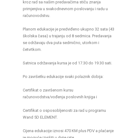
kroz rad sa našim predavačima stiču znanja
primjenjiva u svakodnevnom poslovanju i radu u
računovodstvu.
Planom edukacije je predviđeno ukupno 32 sata (43
školska časa) u trajanju od 8 sedmica. Predavanja
se održavaju dva puta sedmično, utorkom i
četvrtkom.
Satnica održavanja kursa je od 17.30 do 19.30 sati.
Po završetku edukacije svaki polaznik dobija:
Certifikat o završenom kursu
računovodstva/vođenja poslovnih knjiga i
Certifikat o osposobljenosti za rad u programu
Wand 5D ELEMENT.
Cijena edukacije iznosi 470 KM plus PDV a plaćanje
je moguće izvršiti u dvije rate.