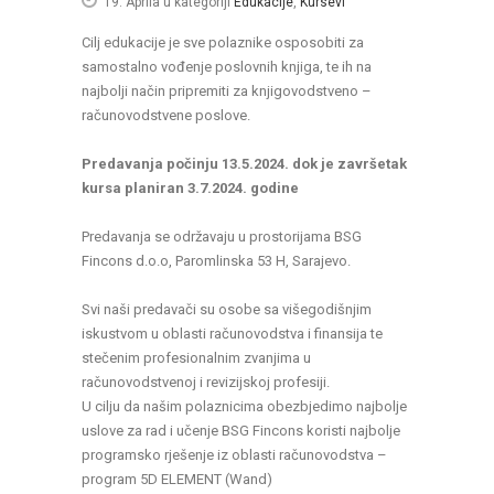
19. Aprila
u kategoriji
Edukacije
,
Kursevi
Cilj edukacije je sve polaznike osposobiti za
samostalno vođenje poslovnih knjiga, te ih na
najbolji način pripremiti za knjigovodstveno –
računovodstvene poslove.
Predavanja počinju 13.5.2024. dok je završetak
kursa planiran 3.7.2024. godine
Predavanja se održavaju u prostorijama BSG
Fincons d.o.o, Paromlinska 53 H, Sarajevo.
Svi naši predavači su osobe sa višegodišnjim
iskustvom u oblasti računovodstva i finansija te
stečenim profesionalnim zvanjima u
računovodstvenoj i revizijskoj profesiji.
U cilju da našim polaznicima obezbjedimo najbolje
uslove za rad i učenje BSG Fincons koristi najbolje
programsko rješenje iz oblasti računovodstva –
program 5D ELEMENT (Wand)