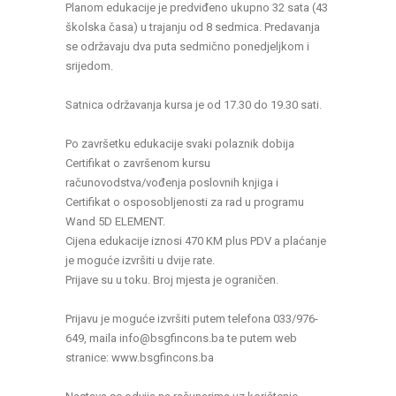
Planom edukacije je predviđeno ukupno 32 sata (43
školska časa) u trajanju od 8 sedmica. Predavanja
se održavaju dva puta sedmično ponedjeljkom i
srijedom.
Satnica održavanja kursa je od 17.30 do 19.30 sati.
Po završetku edukacije svaki polaznik dobija
Certifikat o završenom kursu
računovodstva/vođenja poslovnih knjiga i
Certifikat o osposobljenosti za rad u programu
Wand 5D ELEMENT.
Cijena edukacije iznosi 470 KM plus PDV a plaćanje
je moguće izvršiti u dvije rate.
Prijave su u toku. Broj mjesta je ograničen.
Prijavu je moguće izvršiti putem telefona 033/976-
649, maila info@bsgfincons.ba te putem web
stranice: www.bsgfincons.ba