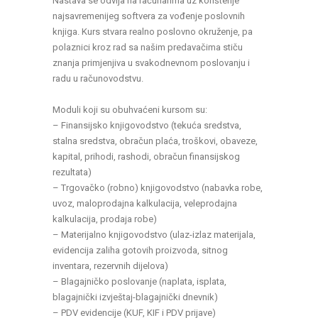
Nastava se odvija na računarima uz korištenje
najsavremenijeg softvera za vođenje poslovnih
knjiga. Kurs stvara realno poslovno okruženje, pa
polaznici kroz rad sa našim predavačima stiču
znanja primjenjiva u svakodnevnom poslovanju i
radu u računovodstvu.
Moduli koji su obuhvaćeni kursom su:
– Finansijsko knjigovodstvo (tekuća sredstva,
stalna sredstva, obračun plaća, troškovi, obaveze,
kapital, prihodi, rashodi, obračun finansijskog
rezultata)
– Trgovačko (robno) knjigovodstvo (nabavka robe,
uvoz, maloprodajna kalkulacija, veleprodajna
kalkulacija, prodaja robe)
– Materijalno knjigovodstvo (ulaz-izlaz materijala,
evidencija zaliha gotovih proizvoda, sitnog
inventara, rezervnih dijelova)
– Blagajničko poslovanje (naplata, isplata,
blagajnički izvještaj-blagajnički dnevnik)
– PDV evidencije (KUF, KIF i PDV prijave)