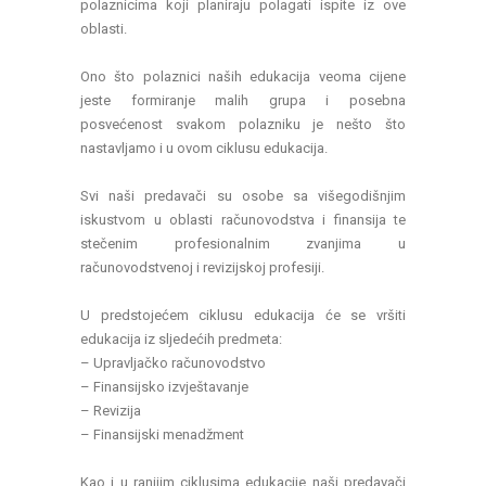
polaznicima koji planiraju polagati ispite iz ove
oblasti.
Ono što polaznici naših edukacija veoma cijene
jeste formiranje malih grupa i posebna
posvećenost svakom polazniku je nešto što
nastavljamo i u ovom ciklusu edukacija.
Svi naši predavači su osobe sa višegodišnjim
iskustvom u oblasti računovodstva i finansija te
stečenim profesionalnim zvanjima u
računovodstvenoj i revizijskoj profesiji.
U predstojećem ciklusu edukacija će se vršiti
edukacija iz sljedećih predmeta:
– Upravljačko računovodstvo
– Finansijsko izvještavanje
– Revizija
– Finansijski menadžment
Kao i u ranijim ciklusima edukacije naši predavači