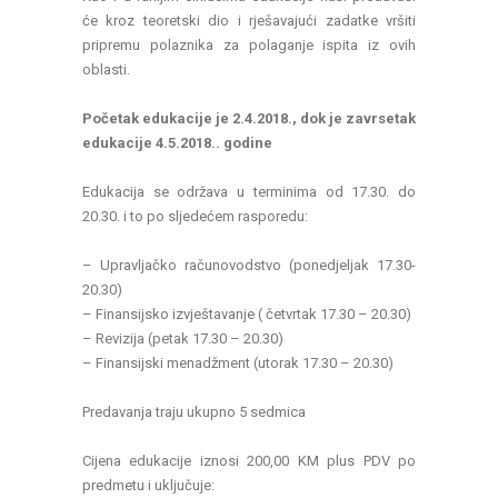
će kroz teoretski dio i rješavajući zadatke vršiti
pripremu polaznika za polaganje ispita iz ovih
oblasti.
Početak edukacije je 2.4.2018., dok je zavrsetak
edukacije 4.5.2018.. godine
Edukacija se održava u terminima od 17.30. do
20.30. i to po sljedećem rasporedu:
– Upravljačko računovodstvo (ponedjeljak 17.30-
20.30)
– Finansijsko izvještavanje ( četvrtak 17.30 – 20.30)
– Revizija (petak 17.30 – 20.30)
– Finansijski menadžment (utorak 17.30 – 20.30)
Predavanja traju ukupno 5 sedmica
Cijena edukacije iznosi 200,00 KM plus PDV po
predmetu i uključuje: