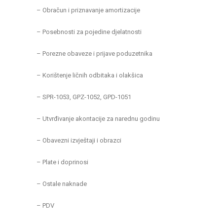
– Obračun i priznavanje amortizacije
– Posebnosti za pojedine djelatnosti
– Porezne obaveze i prijave poduzetnika
– Korištenje ličnih odbitaka i olakšica
– SPR-1053, GPZ-1052, GPD-1051
– Utvrđivanje akontacije za narednu godinu
– Obavezni izvještaji i obrazci
– Plate i doprinosi
– Ostale naknade
– PDV