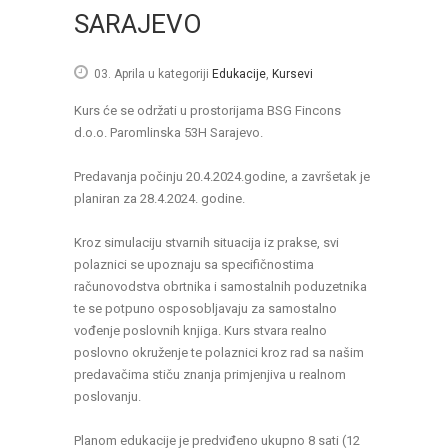
SARAJEVO
03. Aprila
u kategoriji
Edukacije
,
Kursevi
Kurs će se održati u prostorijama BSG Fincons
d.o.o. Paromlinska 53H Sarajevo.
Predavanja počinju 20.4.2024.godine, a završetak je
planiran za 28.4.2024. godine.
Kroz simulaciju stvarnih situacija iz prakse, svi
polaznici se upoznaju sa specifičnostima
računovodstva obrtnika i samostalnih poduzetnika
te se potpuno osposobljavaju za samostalno
vođenje poslovnih knjiga. Kurs stvara realno
poslovno okruženje te polaznici kroz rad sa našim
predavačima stiču znanja primjenjiva u realnom
poslovanju.
Planom edukacije je predviđeno ukupno 8 sati (12