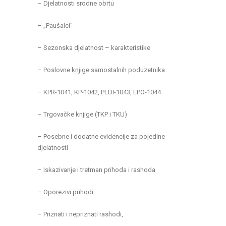
– Djelatnosti srodne obrtu
– „Paušalci“
– Sezonska djelatnost – karakteristike
– Poslovne knjige samostalnih poduzetnika
– KPR-1041, KP-1042, PLDI-1043, EPO-1044
– Trgovačke knjige (TKP i TKU)
– Posebne i dodatne evidencije za pojedine
djelatnosti
– Iskazivanje i tretman prihoda i rashoda
– Oporezivi prihodi
– Priznati i nepriznati rashodi,