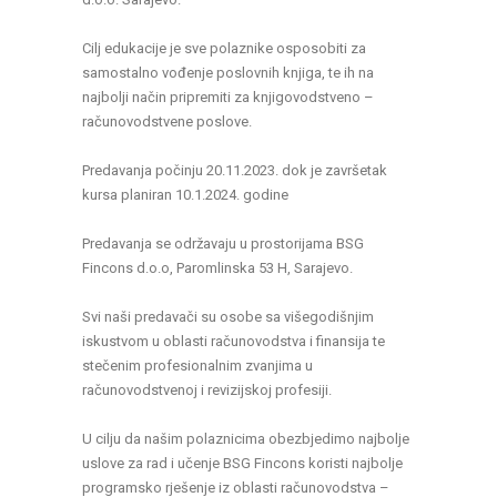
Cilj edukacije je sve polaznike osposobiti za
samostalno vođenje poslovnih knjiga, te ih na
najbolji način pripremiti za knjigovodstveno –
računovodstvene poslove.
Predavanja počinju 20.11.2023. dok je završetak
kursa planiran 10.1.2024. godine
Predavanja se održavaju u prostorijama BSG
Fincons d.o.o, Paromlinska 53 H, Sarajevo.
Svi naši predavači su osobe sa višegodišnjim
iskustvom u oblasti računovodstva i finansija te
stečenim profesionalnim zvanjima u
računovodstvenoj i revizijskoj profesiji.
U cilju da našim polaznicima obezbjedimo najbolje
uslove za rad i učenje BSG Fincons koristi najbolje
programsko rješenje iz oblasti računovodstva –