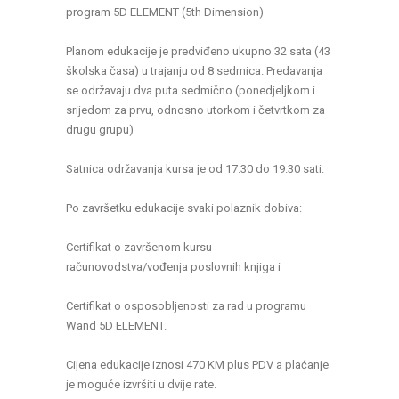
program 5D ELEMENT (5th Dimension)
Planom edukacije je predviđeno ukupno 32 sata (43
školska časa) u trajanju od 8 sedmica. Predavanja
se održavaju dva puta sedmično (ponedjeljkom i
srijedom za prvu, odnosno utorkom i četvrtkom za
drugu grupu)
Satnica održavanja kursa je od 17.30 do 19.30 sati.
Po završetku edukacije svaki polaznik dobiva:
Certifikat o završenom kursu
računovodstva/vođenja poslovnih knjiga i
Certifikat o osposobljenosti za rad u programu
Wand 5D ELEMENT.
Cijena edukacije iznosi 470 KM plus PDV a plaćanje
je moguće izvršiti u dvije rate.