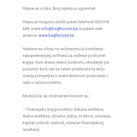
Prijave su u toku. Broj mjesta je ograničen.
Prijavu je moguće izvršiti putem telefona 033/976-
649, maila
info@bsgfincons.ba
te putem web
stranice:
www.bsgfincons.ba
Nastava se odvija na računarima uz korištenje
najsavremenijeg softvera za vođenje poslovnih
knjiga. Kurs stvara realno poslovno okruženje, pa
polaznici kroz rad sa našim predavačima stiču
znanja primjenjiva u svakodnevnom poslovanju i
radu u računovodstvu.
Moduli koji su obuhvaćeni kursom su:
– Finansijsko knjigovodstvo (tekuća sredstva,
stalna sredstva, obračun plaća, troškovi, obaveze,
kapital, prihodi, rashodi, obračun finansijskog
rezultata)