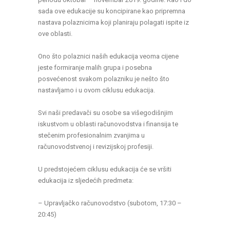
sada ove edukacije su koncipirane kao pripremna
nastava polaznicima koji planiraju polagati ispite iz
ove oblasti.
Ono što polaznici naših edukacija veoma cijene
jeste formiranje malih grupa i posebna
posvećenost svakom polazniku je nešto što
nastavljamo i u ovom ciklusu edukacija.
Svi naši predavači su osobe sa višegodišnjim
iskustvom u oblasti računovodstva i finansija te
stečenim profesionalnim zvanjima u
računovodstvenoj i revizijskoj profesiji.
U predstojećem ciklusu edukacija će se vršiti
edukacija iz sljedećih predmeta:
– Upravljačko računovodstvo (subotom, 17:30 –
20:45)