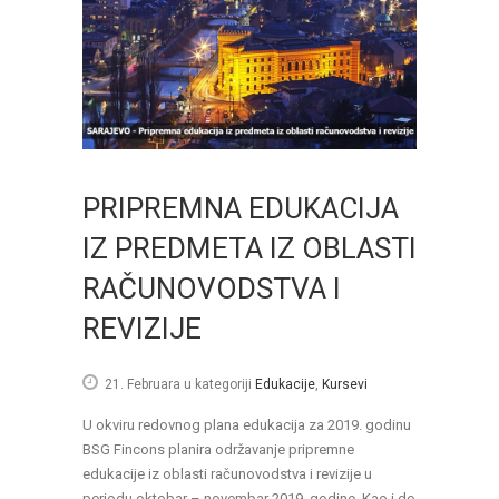
PRIPREMNA EDUKACIJA
IZ PREDMETA IZ OBLASTI
RAČUNOVODSTVA I
REVIZIJE
21. Februara
u kategoriji
Edukacije
,
Kursevi
U okviru redovnog plana edukacija za 2019. godinu
BSG Fincons planira održavanje pripremne
edukacije iz oblasti računovodstva i revizije u
periodu oktobar – novembar 2019. godine. Kao i do