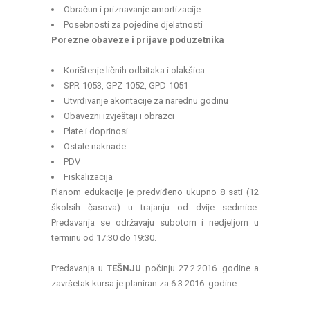
Obračun i priznavanje amortizacije
Posebnosti za pojedine djelatnosti
Porezne obaveze i prijave poduzetnika
Korištenje ličnih odbitaka i olakšica
SPR-1053, GPZ-1052, GPD-1051
Utvrđivanje akontacije za narednu godinu
Obavezni izvještaji i obrazci
Plate i doprinosi
Ostale naknade
PDV
Fiskalizacija
Planom edukacije je predviđeno ukupno 8 sati (12
školsih časova) u trajanju od dvije sedmice.
Predavanja se održavaju subotom i nedjeljom u
terminu od 17:30 do 19:30.
Predavanja u
TEŠNJU
počinju 27.2.2016. godine a
završetak kursa je planiran za 6.3.2016. godine