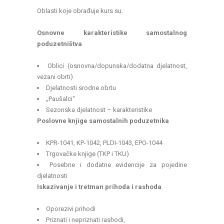
Oblasti koje obrađuje kurs su:
Osnovne karakteristike samostalnog
poduzetništva
Oblici (osnovna/dopunska/dodatna djelatnost,
vezani obrti)
Djelatnosti srodne obrtu
„Paušalci“
Sezonska djelatnost – karakteristike
Poslovne knjige samostalnih poduzetnika
KPR-1041, KP-1042, PLDI-1043, EPO-1044
Trgovačke knjige (TKP i TKU)
Posebne i dodatne evidencije za pojedine
djelatnosti
Iskazivanje i tretman prihoda i rashoda
Oporezivi prihodi
Priznati i nepriznati rashodi,