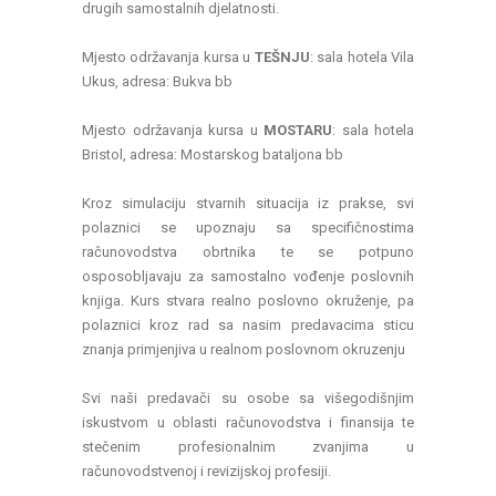
drugih samostalnih djelatnosti.
Mjesto održavanja kursa u
TEŠNJU
: sala hotela Vila
Ukus, adresa: Bukva bb
Mjesto održavanja kursa u
MOSTARU
: sala hotela
Bristol, adresa: Mostarskog bataljona bb
Kroz simulaciju stvarnih situacija iz prakse, svi
polaznici se upoznaju sa specifičnostima
računovodstva obrtnika te se potpuno
osposobljavaju za samostalno vođenje poslovnih
knjiga. Kurs stvara realno poslovno okruženje, pa
polaznici kroz rad sa nasim predavacima sticu
znanja primjenjiva u realnom poslovnom okruzenju
Svi naši predavači su osobe sa višegodišnjim
iskustvom u oblasti računovodstva i finansija te
stečenim profesionalnim zvanjima u
računovodstvenoj i revizijskoj profesiji.